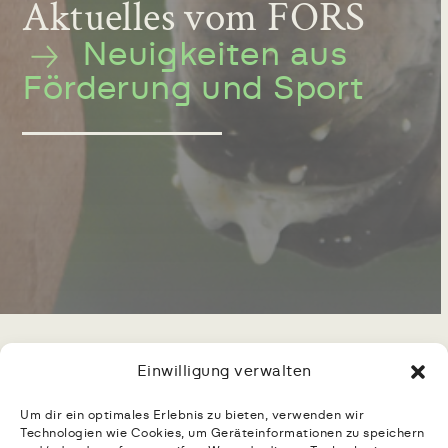
Aktuelles vom FORS
Neuigkeiten aus
Förderung und Sport
Aktuelle Meldungen,
Einwilligung verwalten
Projekte und Entwicklungen
Um dir ein optimales Erlebnis zu bieten, verwenden wir
aus dem FORS und dem
Technologien wie Cookies, um Geräteinformationen zu speichern