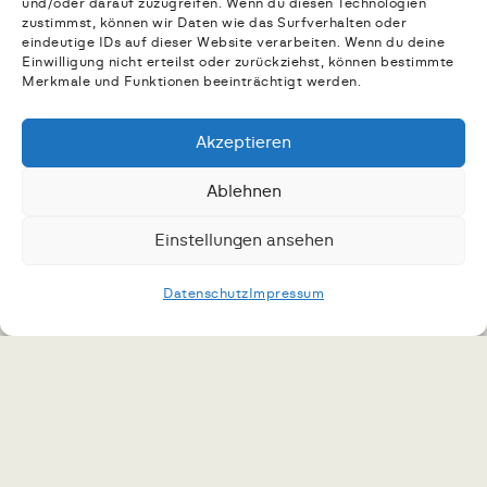
und/oder darauf zuzugreifen. Wenn du diesen Technologien
Reitsport
zustimmst, können wir Daten wie das Surfverhalten oder
eindeutige IDs auf dieser Website verarbeiten. Wenn du deine
Einwilligung nicht erteilst oder zurückziehst, können bestimmte
Merkmale und Funktionen beeinträchtigt werden.
Hier finden Sie aktuelle Nachrichten
Akzeptieren
und Einblicke in die Arbeit des FORS.
Berichtet wird über Projekte,
Ablehnen
Veranstaltungen und Entwicklungen im
Einstellungen ansehen
Reitsport sowie über das Engagement
des Förderkreises.
Datenschutz
Impressum